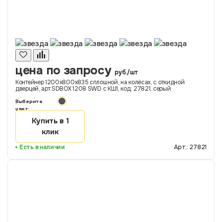
цена по запросу
руб./шт
Контейнер 1200х800х835 сплошной, на колёсах, с откидной
дверцей, арт.SDBOX 1208 SWD с КШ1, код: 27821, серый
Выберите
цвет:
Купить в 1
клик
Есть в наличии
Арт.: 27821