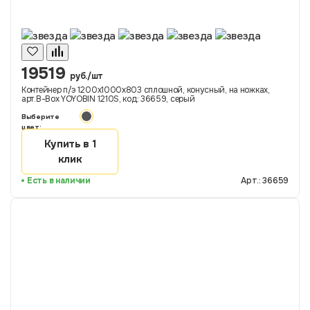
19519
руб./шт
Контейнер п/э 1200х1000х803 сплошной, конусный, на ножках,
арт.B-Box YOYOBIN 1210S, код: 36659, серый
Выберите
цвет:
Купить в 1
клик
Есть в наличии
Арт.: 36659