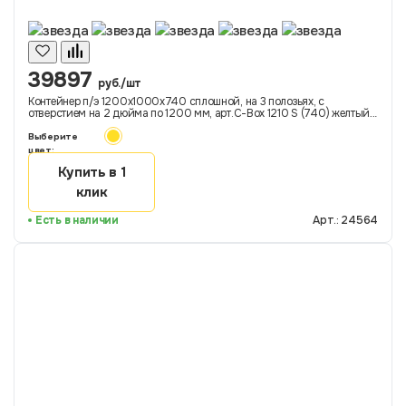
39897
руб./шт
Контейнер п/э 1200х1000х740 сплошной, на 3 полозьях, с
отверстием на 2 дюйма по 1200 мм, арт.C-Box 1210 S (740) желтый
ДП-ОС, код: 24564
Выберите
цвет:
Купить в 1
клик
Есть в наличии
Арт.: 24564