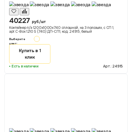
40227
руб./шт
Контейнер п/э 1200х1000х740 сплошной, на 3 полозьях, с СП 1,
арт.C-Box 1210 S (740) ДП-СП1, код: 24915, белый
Выберите
цвет:
Купить в 1
клик
Есть в наличии
Арт.: 24915