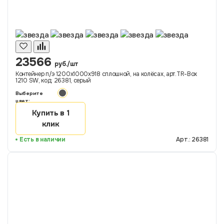
23566
руб./шт
Контейнер п/э 1200х1000х918 сплошной, на колёсах, арт.TR-Box
1210 SW, код: 26381, серый
Выберите
цвет:
Купить в 1
клик
Есть в наличии
Арт.: 26381